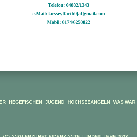
Telefon: 04882/1343
e-Mail: larsseyffarth9[at]gmail.com
Mobil: 0174/6250822
ER
HEGEFISCHEN
JUGEND
HOCHSEEANGELN
WAS WAR
(C) ANGLERZUNFT EIDERKANTE LUNDEN-LEHE 2023